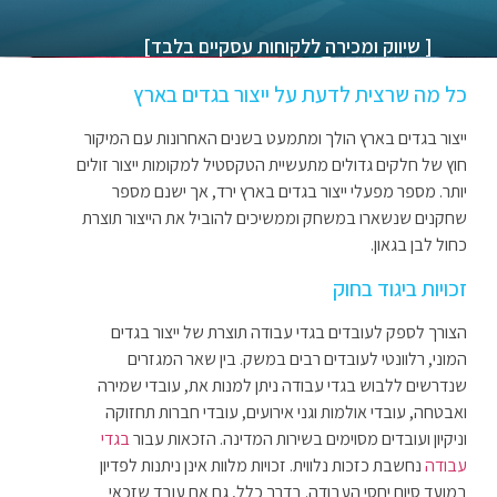
[ שיווק ומכירה ללקוחות עסקיים בלבד]
כל מה שרצית לדעת על ייצור בגדים בארץ
ייצור בגדים בארץ הולך ומתמעט בשנים האחרונות עם המיקור
חוץ של חלקים גדולים מתעשיית הטקסטיל למקומות ייצור זולים
יותר. מספר מפעלי ייצור בגדים בארץ ירד, אך ישנם מספר
שחקנים שנשארו במשחק וממשיכים להוביל את הייצור תוצרת
כחול לבן בגאון.
זכויות ביגוד בחוק
הצורך לספק לעובדים בגדי עבודה תוצרת של ייצור בגדים
המוני, רלוונטי לעובדים רבים במשק. בין שאר המגזרים
שנדרשים ללבוש בגדי עבודה ניתן למנות את, עובדי שמירה
ואבטחה, עובדי אולמות וגני אירועים, עובדי חברות תחזוקה
וניקיון ועובדים מסוימים בשירות המדינה. הזכאות עבור
בגדי
עבודה
נחשבת כזכות נלווית. זכויות מלוות אינן ניתנות לפדיון
במועד סיום יחסי העבודה. בדרך כלל, גם אם עובד שזכאי