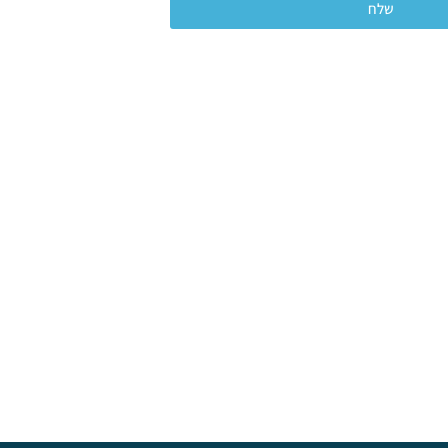
שלח
ירה ללקוחות עסקיים בלבד *