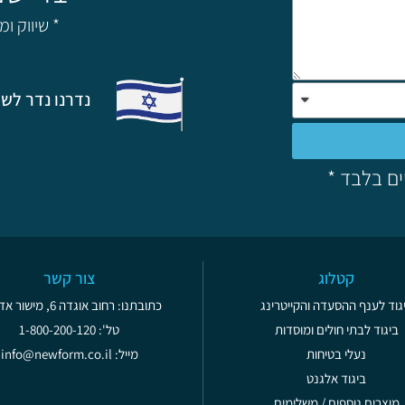
* שיווק ו
נדרנו נדר לשת
ים בלבד *
קטלוג
צור קשר
גוד לענף ההסעדה והקייטרינג
כתובתנו: רחוב אוגדה 6, מישור אדומים
ביגוד לבתי חולים ומוסדות
טל': 1-800-200-120
נעלי בטיחות
מייל: info@newform.co.il
ביגוד אלגנט
מוצרים נוספים / משלימים