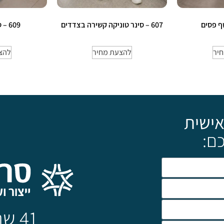
607 – סינר טוניקה קשירה בצדדים
609 – סינר מלצרים
יר
להצעת מחיר
להצ
אישית
ם:
41 שנה של מצויינות!