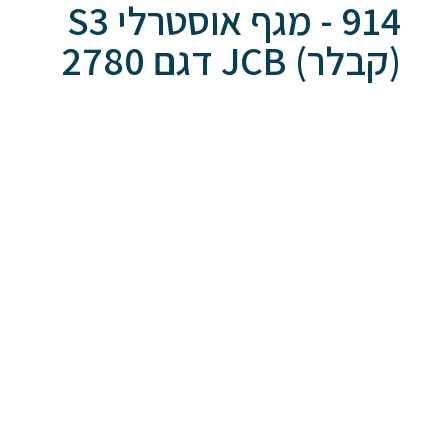
914 - מגף אוסטרלי S3
(קבלר) JCB דגם 2780