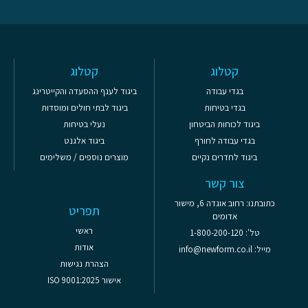
קטלוג
קטלוג
בגדי עבודה
ביגוד לענף ההסעדה והקייטרינג
בגדי בטיחות
ביגוד לבתי חולים ומוסדות
ביגוד לכוחות הביטחון
נעלי בטיחות
בגדי עבודה לחורף
ביגוד אלגנט
ביגוד לחדרים נקיים
מוצרים נוספים / משלימים
צור קשר
כתובתנו: רחוב אוגדה 6, מישור
תפריט
אדומים
ראשי
טל': 1-800-200-120
אודות
מייל: info@newform.co.il
הצהרת נגישות
אישור ISO 9001:2025