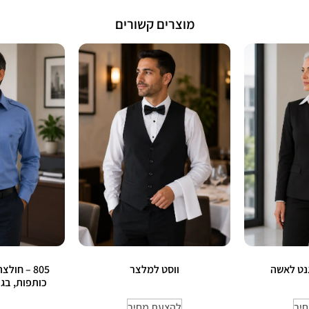
מוצרים קשורים
ווסט למלצר
805 – חול
כותפות, בגד
יר
להצעת מחיר