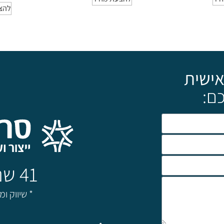
להצ
אישית
ם:
41 שנה של מצויינות!
* שיווק ו