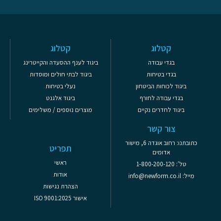
קטלוג
קטלוג
בגדי עבודה
ביגוד לענף ההסעדה והקייטרינג
בגדי בטיחות
ביגוד לבתי חולים ומוסדות
ביגוד לכוחות הביטחון
נעלי בטיחות
בגדי עבודה לחורף
ביגוד אלגנט
ביגוד לחדרים נקיים
מוצרים נוספים / משלימים
צור קשר
כתובתנו: רחוב אוגדה 6, מישור
תפריט
אדומים
ראשי
טל': 1-800-200-120
אודות
מייל: info@newform.co.il
הצהרת נגישות
אישור ISO 9001:2025