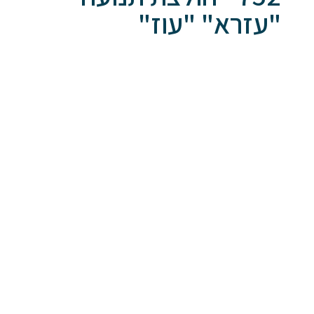
"עזרא" "עוז"