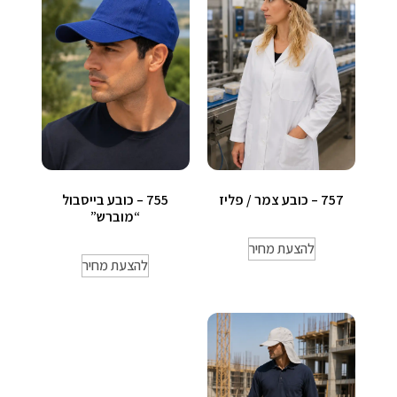
757 – כובע צמר / פליז
755 – כובע בייסבול
“מוברש”
להצעת מחיר
להצעת מחיר