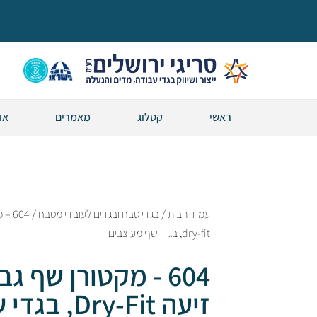
ראשי
קטלוג
מאמרים
או
עמוד הבית
/
בגדי טבח ובגדים לעובדי מטבח
/ 04
dry-fit, בגדי שף מעוצבים
604 - מקטורן שף ג
זיעה Dry-Fit, בג