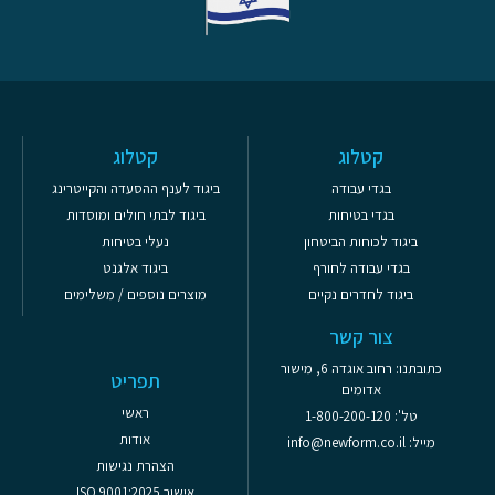
קטלוג
קטלוג
בגדי עבודה
ביגוד לענף ההסעדה והקייטרינג
בגדי בטיחות
ביגוד לבתי חולים ומוסדות
ביגוד לכוחות הביטחון
נעלי בטיחות
בגדי עבודה לחורף
ביגוד אלגנט
ביגוד לחדרים נקיים
מוצרים נוספים / משלימים
צור קשר
כתובתנו: רחוב אוגדה 6, מישור
תפריט
אדומים
ראשי
טל': 1-800-200-120
אודות
מייל: info@newform.co.il
הצהרת נגישות
אישור ISO 9001:2025