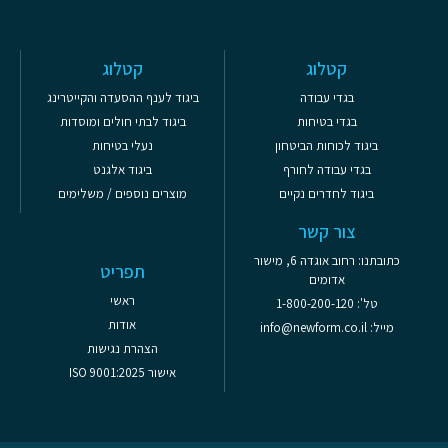
קטלוג
קטלוג
בגדי עבודה
ביגוד לענף ההסעדה והקייטרינג
בגדי בטיחות
ביגוד לבתי חולים ומוסדות
ביגוד לכוחות הביטחון
נעלי בטיחות
בגדי עבודה לחורף
ביגוד אלגנט
ביגוד לחדרים נקיים
מוצרים נוספים / משלימים
צור קשר
כתובתנו: רחוב אוגדה 6, מישור
תפריט
אדומים
ראשי
טל': 1-800-200-120
אודות
מייל: info@newform.co.il
הצהרת נגישות
אישור ISO 9001:2025