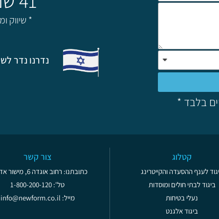
41 שנה של מצויינות!
* שיווק ו
נדרנו נדר לשת
ים בלבד *
קטלוג
צור קשר
גוד לענף ההסעדה והקייטרינג
כתובתנו: רחוב אוגדה 6, מישור אדומים
ביגוד לבתי חולים ומוסדות
טל': 1-800-200-120
נעלי בטיחות
מייל: info@newform.co.il
ביגוד אלגנט