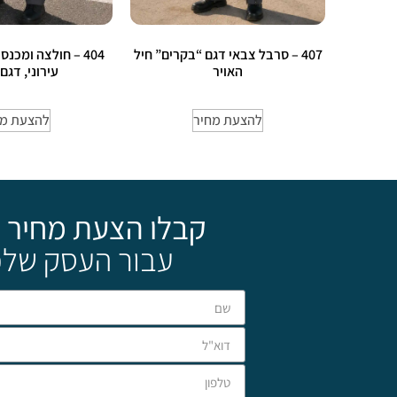
407 – סרבל צבאי דגם “בקרים” חיל
404 – חולצה ומכנס
האויר
עירוני, דגם
להצעת מחיר
להצעת מח
קבלו הצעת מחיר 
עבור העסק שלכ