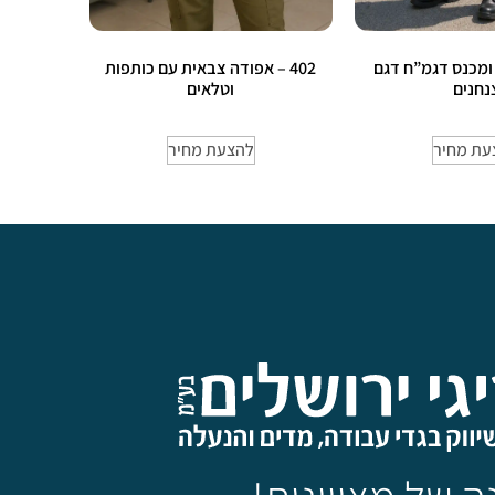
צה ומכנס דגמ”ח דגם
402 – אפודה צבאית עם כותפות
נחנים
וטלאים
עת מחיר
להצעת מחיר