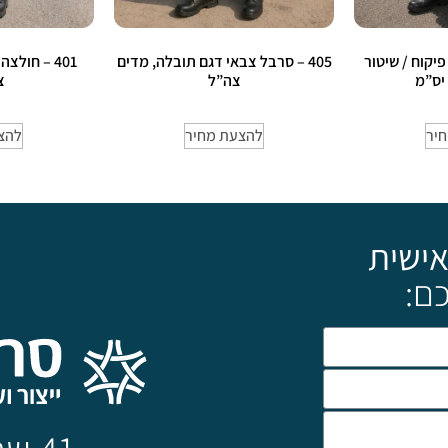
 פיקוח / שיטור
405 – סרבל צבאי דגם תובלה, מדים
401 – חול
 יס”מ
צה”ל
צ
יר
להצעת מחיר
להצ
אישית
ם: