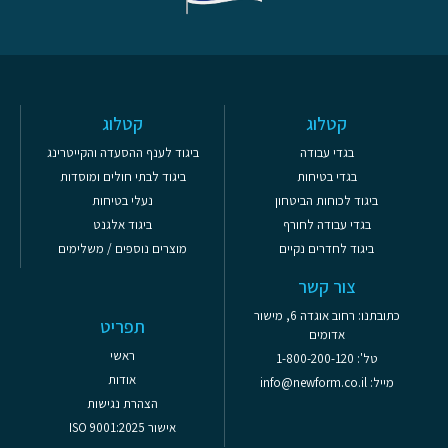
קטלוג
קטלוג
בגדי עבודה
ביגוד לענף ההסעדה והקייטרינג
בגדי בטיחות
ביגוד לבתי חולים ומוסדות
ביגוד לכוחות הביטחון
נעלי בטיחות
בגדי עבודה לחורף
ביגוד אלגנט
ביגוד לחדרים נקיים
מוצרים נוספים / משלימים
צור קשר
כתובתנו: רחוב אוגדה 6, מישור
תפריט
אדומים
ראשי
טל': 1-800-200-120
אודות
מייל: info@newform.co.il
הצהרת נגישות
אישור ISO 9001:2025