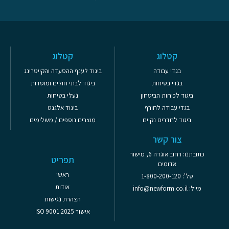
קטלוג
קטלוג
בגדי עבודה
ביגוד לענף ההסעדה והקייטרינג
בגדי בטיחות
ביגוד לבתי חולים ומוסדות
ביגוד לכוחות הביטחון
נעלי בטיחות
בגדי עבודה לחורף
ביגוד אלגנט
ביגוד לחדרים נקיים
מוצרים נוספים / משלימים
צור קשר
כתובתנו: רחוב אוגדה 6, מישור
תפריט
אדומים
ראשי
טל': 1-800-200-120
אודות
מייל: info@newform.co.il
הצהרת נגישות
אישור ISO 9001:2025