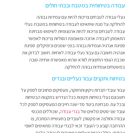
עבודה בטיחותית במטבח ובבתי חולים
נעלי עבודה לטבחים צריכות להיות עם עמידות גבוהה
להחלקה על מנת שיתאימו לעבודה בטיחותית במטבח. נעלי
עבודה לטבחים צריכות להיות ארגונומיות לשימוש מבחינת
התאמתן לעבודה ארוכה ומאומצת הסוליות צריכות לאפשר
ספיגת אנרגיה ועמידות גבוהה בפני שמנים וכימיקלים. ספיגת
אנרגיה חשובה גם עבור נעלי עבודה לאחיות. חשוב לבדוק את
שכבת הגומי החיצונית לוודא שהיא מאפשרת אחיזה טובה
במשטחים ועמידות גבוהה להחלקה.
בטיחות ותקנים עבור נעליים ובגדים
עבור עובדי חברות ניקיון ותחזוקה, מעסיקים מחויבים לספק על
חשבונם נעלי בטיחות תקינות ככל הנדרש בתקנות הבטיחות
ובכל עת. מבחינת ביגוד מדי שנה חייבים המעסיקים לספק לכל
עובד שני סטים מלאים של
בגדי עבודה
, שכוללים מכנסי
עבודה וחולצה או מקטורן. לעובדים בתעשיית המתכת, צו
ההרחבה קובע כי העובד זכאי לבגדי עבודה מתאימים לאופי
עבודתו, כולל גרביים ונעליים המיועדים לעבודה בלבד.