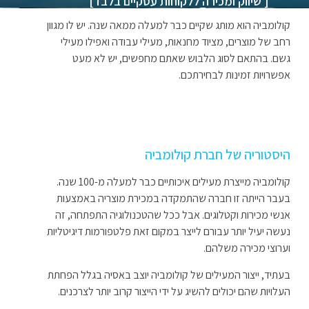
[ שיווק ומכירה ללקוחות עסקיים בלבד]
קולומביה הוא מותג שקיים כבר למעלה ממאה שנה. יש לו מגוון
רחב של מוצרים, מציוד מחנאות, מעילי עבודה ואפילו מעילי
גשם. בהתאם לסוג הלבוש שאתם מחפשים, יש לא מעט
אפשרויות זמינות לבחירתכם.
היסטוריה של חברת קולומביה
קולומביה מייצרת מעילים איכותיים כבר למעלה מ-100 שנה.
בעבר הייתה זו חברה שהתמקדה במכירת מוצריה באמצעות
אנשי מכירות וקטלוגים. אבל ככל שהטכנולוגיה התפתחה, זה
נעשה יעיל יותר עבורם לייצר במקום זאת פלטפורמות דיגיטליות
וערוצי מכירה משלהם.
בעתיד, ייצור המעילים של קולומביה יוצב באסיה בגלל הפחתת
העלויות שהם יכולים להשיג על ידי הייצור קרוב יותר לצרכנים.